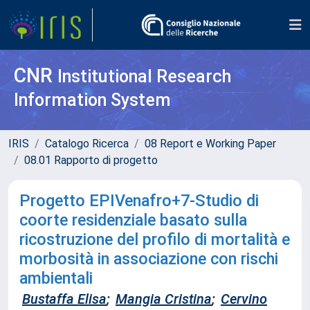
CNR
Institutional Research
Information System
IRIS
Catalogo Ricerca
08 Report e Working Paper
08.01 Rapporto di progetto
Progetto EPIVenafro+7-Studio di
coorte residenziale basato sulla
ricostruzione del profilo di mortalità e
morbosità in associazione con rischi
ambientali
Bustaffa Elisa
;
Mangia Cristina
;
Cervino