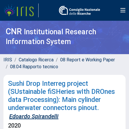
CNR
Institutional Research
Information System
IRIS
Catalogo Ricerca
08 Report e Working Paper
08.04 Rapporto tecnico
Sushi Drop Interreg project
(SUstainable fiSHeries wIth DROnes
data Processing): Main cylinder
underwater connectors pinout.
Edoardo Spirandelli
2020