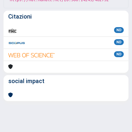
Citazioni
ND
ND
ND
social impact