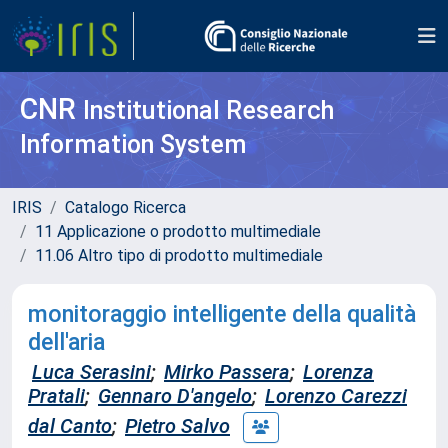
CNR
Institutional Research
Information System
IRIS
Catalogo Ricerca
11 Applicazione o prodotto multimediale
11.06 Altro tipo di prodotto multimediale
monitoraggio intelligente della qualità
dell'aria
Luca Serasini
;
Mirko Passera
;
Lorenza
Pratali
;
Gennaro D'angelo
;
Lorenzo Carezzi
dal Canto
;
Pietro Salvo