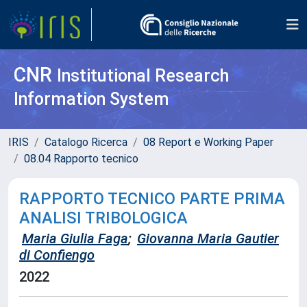
CNR
Institutional Research
Information System
IRIS
Catalogo Ricerca
08 Report e Working Paper
08.04 Rapporto tecnico
RAPPORTO TECNICO PARTE PRIMA
ANALISI TRIBOLOGICA
Maria Giulia Faga
;
Giovanna Maria Gautier
di Confiengo
2022