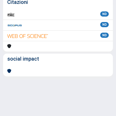
Citazioni
ND
ND
ND
social impact
Powered by
IRIS
-
about IRIS
-