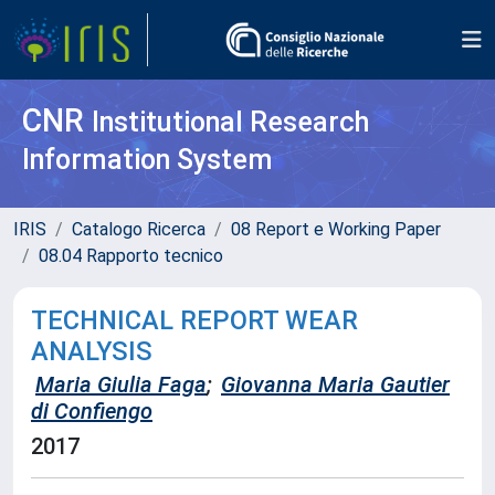
CNR
Institutional Research
Information System
IRIS
Catalogo Ricerca
08 Report e Working Paper
08.04 Rapporto tecnico
TECHNICAL REPORT WEAR
ANALYSIS
Maria Giulia Faga
;
Giovanna Maria Gautier
di Confiengo
2017