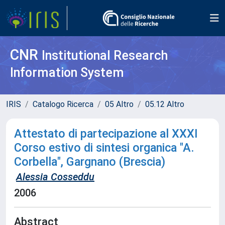
CNR
Institutional Research
Information System
IRIS
Catalogo Ricerca
05 Altro
05.12 Altro
Attestato di partecipazione al XXXI
Corso estivo di sintesi organica "A.
Corbella", Gargnano (Brescia)
Alessia Cosseddu
2006
Abstract