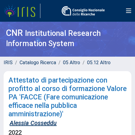
CNR
Institutional Research
Information System
IRIS
Catalogo Ricerca
05 Altro
05.12 Altro
Attestato di partecipazione con
profitto al corso di formazione Valore
PA 'FACCE (Fare comunicazione
efficace nella pubblica
amministrazione)'
Alessia Cosseddu
2022