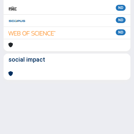
ND
ND
ND
social impact
Powered by
IRIS
-
about IRIS
-
Utilizzo dei cookie