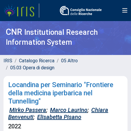
CNR
Institutional Research
Information System
IRIS
Catalogo Ricerca
05 Altro
05.03 Opera di design
Locandina per Seminario "Frontiere
della medicina iperbarica nel
Tunnelling"
Mirko Passera
;
Marco Laurino
;
Chiara
Benvenuti
;
Elisabetta Pisano
2022