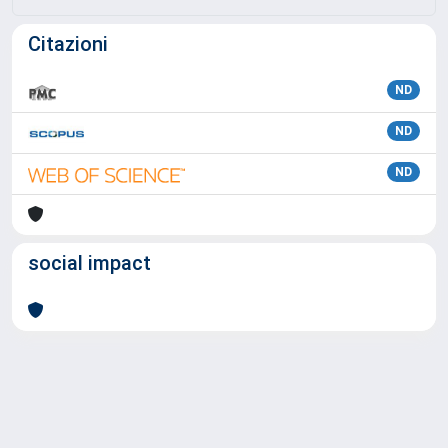
Citazioni
ND
ND
ND
social impact