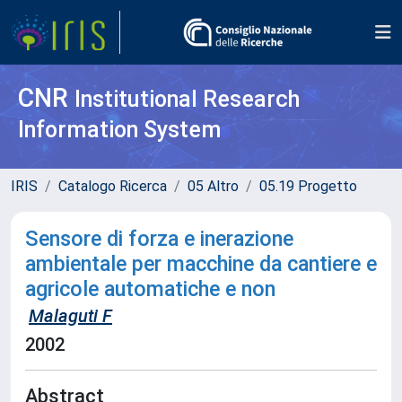
CNR
Institutional Research
Information System
IRIS
Catalogo Ricerca
05 Altro
05.19 Progetto
Sensore di forza e inerazione
ambientale per macchine da cantiere e
agricole automatiche e non
Malaguti F
2002
Abstract