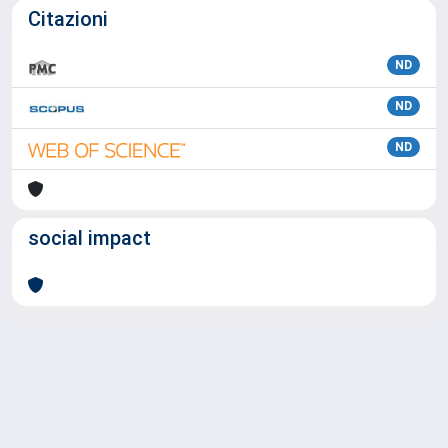
Citazioni
ND
ND
ND
social impact