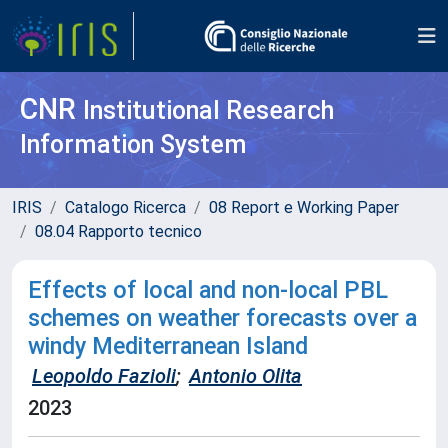
CNR
Institutional Research
Information System
IRIS
Catalogo Ricerca
08 Report e Working Paper
08.04 Rapporto tecnico
Effects of local and non-local PBL
schemes on weather forecasts over a
windy Mediterranean Island
Leopoldo Fazioli
;
Antonio Olita
2023