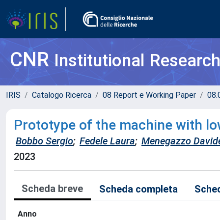
CNR
Institutional Researc
IRIS
Catalogo Ricerca
08 Report e Working Paper
08.
Prototype of the machine with lo
Bobbo Sergio
;
Fedele Laura
;
Menegazzo David
2023
Scheda breve
Scheda completa
Sched
Anno