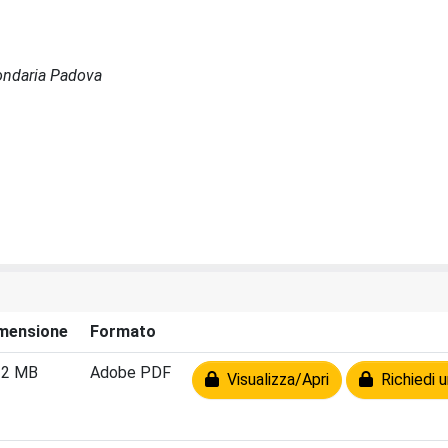
condaria Padova
mensione
Formato
22 MB
Adobe PDF
Visualizza/Apri
Richiedi u