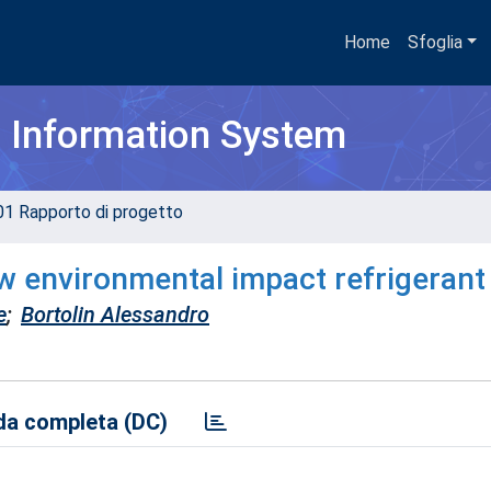
Home
Sfoglia
h Information System
01 Rapporto di progetto
w environmental impact refrigerant 
e
;
Bortolin Alessandro
a completa (DC)