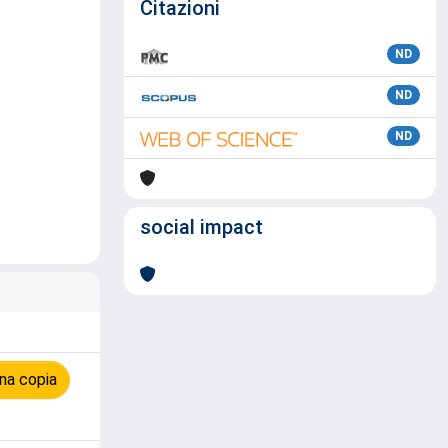
Citazioni
ND
ND
ND
social impact
na copia