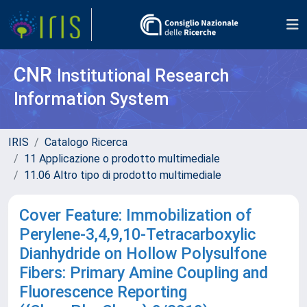
CNR
Institutional Research
Information System
IRIS
Catalogo Ricerca
11 Applicazione o prodotto multimediale
11.06 Altro tipo di prodotto multimediale
Cover Feature: Immobilization of
Perylene-3,4,9,10-Tetracarboxylic
Dianhydride on Hollow Polysulfone
Fibers: Primary Amine Coupling and
Fluorescence Reporting