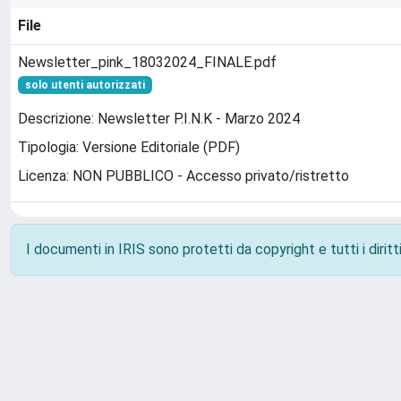
File
Newsletter_pink_18032024_FINALE.pdf
solo utenti autorizzati
Descrizione: Newsletter P.I.N.K - Marzo 2024
Tipologia: Versione Editoriale (PDF)
Licenza: NON PUBBLICO - Accesso privato/ristretto
I documenti in IRIS sono protetti da copyright e tutti i diritti
Powered by
IRIS
-
about IRIS
-
Utilizzo dei cookie