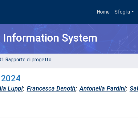
Home
Sfoglia
h Information System
01 Rapporto di progetto
o 2024
ia Luppi
;
Francesca Denoth
;
Antonella Pardini
;
Sa