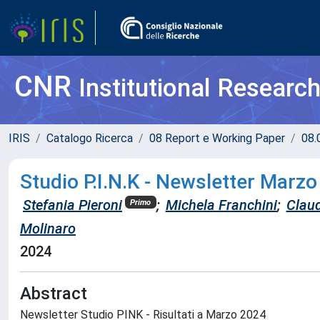
CNR
Institutional Researc
IRIS
Catalogo Ricerca
08 Report e Working Paper
08.
Studio P.I.N.K - Newsletter Marz
Stefania Pieroni
;
Michela Franchini
;
Claud
Primo
Molinaro
2024
Abstract
Newsletter Studio PINK - Risultati a Marzo 2024