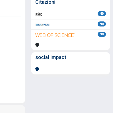
Citazioni
ND
ND
ND
social impact