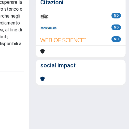
Citazioni
cuperare la
ro storico o
erche negli
ND
nsediamento
ND
, al fine di
buti,
ND
isponibili a
social impact