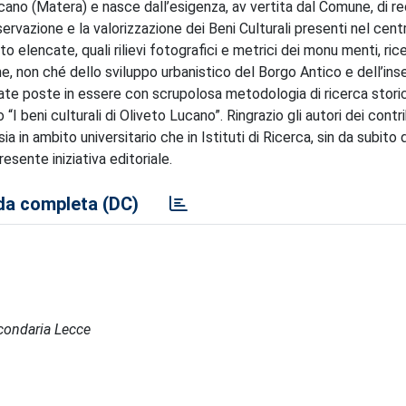
cano (Matera) e nasce dall’esigenza, av vertita dal Comune, di re
ervazione e la valorizzazione dei Beni Culturali presenti nel cent
to elencate, quali rilievi fotografici e metrici dei monu menti, ric
che, non ché dello sviluppo urbanistico del Borgo Antico e dell’i
tate poste in essere con scrupolosa metodologia di ricerca storica
“I beni culturali di Oliveto Lucano”. Ringrazio gli autori dei contri
 in ambito universitario che in Istituti di Ricerca, sin da subito d
esente iniziativa editoriale.
a completa (DC)
econdaria Lecce