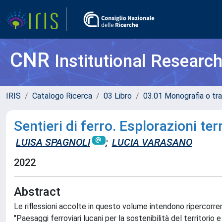
CNR
Institutional Researc
IRIS
Catalogo Ricerca
03 Libro
03.01 Monografia o tra
Sentieri di ferro. Esplorazioni ter
LUISA SPAGNOLI
;
LUCIA VARASANO
2022
Abstract
Le riflessioni accolte in questo volume intendono ripercorrere g
"Paesaggi ferroviari lucani per la sostenibilità del territor