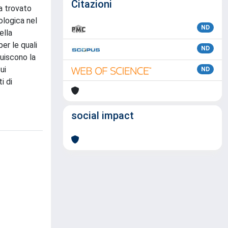
Citazioni
ha trovato
ologica nel
ND
ella
per le quali
ND
tuiscono la
ui
ND
i di
social impact