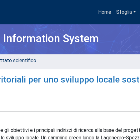
Home
Sfoglia
h Information System
ttato scientifico
ritoriali per uno sviluppo locale sost
li obiettivi e i principali indirizzi di ricerca alla base del proget
io e lo sviluppo locale. Un cammino green lungo la Lagonegro-Spez