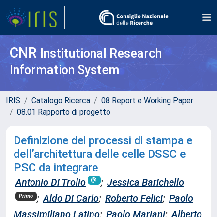
CNR
Institutional Research
Information System
IRIS
Catalogo Ricerca
08 Report e Working Paper
08.01 Rapporto di progetto
Definizione dei processi di stampa e
dell’architettura delle celle DSSC e
PSC da integrare
Antonio Di Trolio
;
Jessica Barichello
;
Aldo Di Carlo
;
Roberto Felici
;
Paolo
Primo
Massimiliano Latino
;
Paolo Mariani
;
Alberto