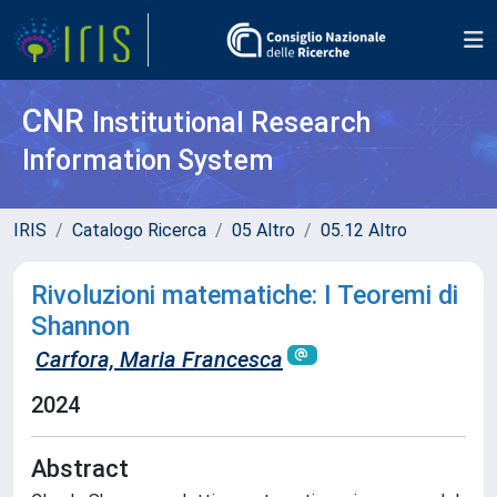
CNR
Institutional Research
Information System
IRIS
Catalogo Ricerca
05 Altro
05.12 Altro
Rivoluzioni matematiche: I Teoremi di
Shannon
Carfora, Maria Francesca
2024
Abstract