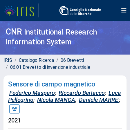
CNR
Institutional Research
Information System
IRIS
Catalogo Ricerca
06 Brevetti
06.01 Brevetto di invenzione industriale
Sensore di campo magnetico
Federico Maspero
;
Riccardo Bertacco
;
Luca
Pellegrino
;
Nicola MANCA
;
Daniele MARRE'
;
2021