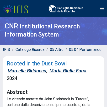
CNR
Institutional Research
Information System
IRIS
Catalogo Ricerca
05 Altro
05.04 Performance
Rooted in the Dust Bowl
Marcella Biddoccu
;
Maria Giulia Faga
2024
Abstract
Le vicende narrate da John Steinbeck in “Furore”,
partono dalla descrizione, nel primo capitolo, della