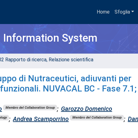
Home
Sfoglia
h Information System
02 Rapporto di ricerca, Relazione scientifica
uppo di Nutraceutici, adiuvanti per
funzionali. NUVACAL BC - Fase 7.1; 
o
;
Garozzo Domenico
Membro del Collaboration Group
;
Andrea Scamporrino
;
Dan
logy
Membro del Collaboration Group