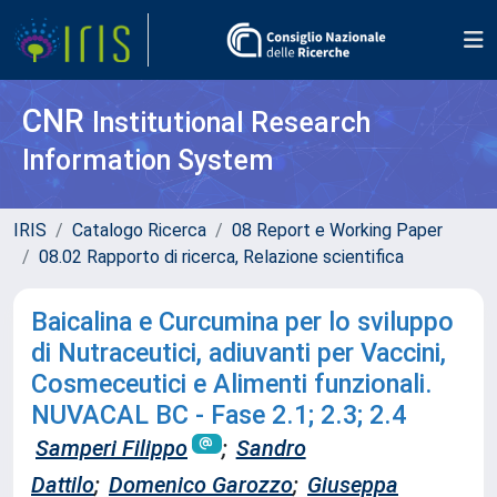
CNR
Institutional Research
Information System
IRIS
Catalogo Ricerca
08 Report e Working Paper
08.02 Rapporto di ricerca, Relazione scientifica
Baicalina e Curcumina per lo sviluppo
di Nutraceutici, adiuvanti per Vaccini,
Cosmeceutici e Alimenti funzionali.
NUVACAL BC - Fase 2.1; 2.3; 2.4
Samperi Filippo
;
Sandro
Dattilo
;
Domenico Garozzo
;
Giuseppa