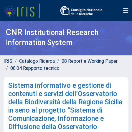
CNR
Institutional Research
Information System
IRIS
Catalogo Ricerca
08 Report e Working Paper
08.04 Rapporto tecnico
Sistema informativo e gestione di
contenuti e servizi dell’Osservatorio
della Biodiversità della Regione Sicilia
in seno al progetto “Sistema di
Comunicazione, Informazione e
Diffusione della Osservatorio