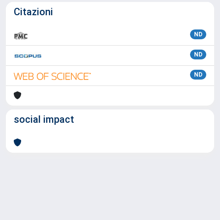
Citazioni
ND
ND
ND
social impact