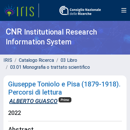
CNR
Institutional Research
Information System
IRIS
Catalogo Ricerca
03 Libro
03.01 Monografia o trattato scientifico
Giuseppe Toniolo e Pisa (1879-1918).
Percorsi di lettura
ALBERTO GUASCO
Primo
2022
Abstract