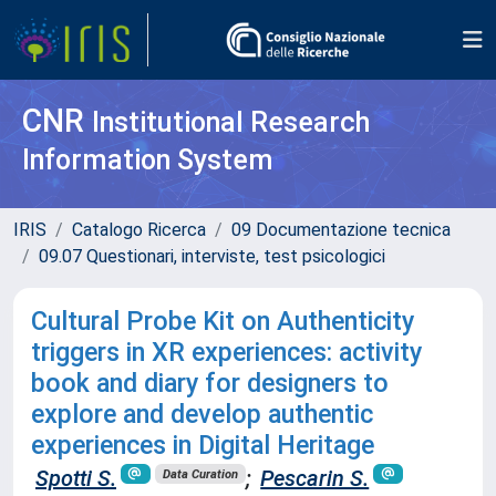
CNR
Institutional Research
Information System
IRIS
Catalogo Ricerca
09 Documentazione tecnica
09.07 Questionari, interviste, test psicologici
Cultural Probe Kit on Authenticity
triggers in XR experiences: activity
book and diary for designers to
explore and develop authentic
experiences in Digital Heritage
Spotti S.
;
Pescarin S.
Data Curation