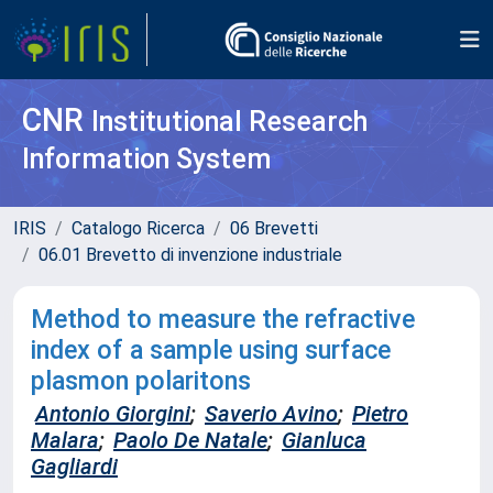
CNR
Institutional Research
Information System
IRIS
Catalogo Ricerca
06 Brevetti
06.01 Brevetto di invenzione industriale
Method to measure the refractive
index of a sample using surface
plasmon polaritons
Antonio Giorgini
;
Saverio Avino
;
Pietro
Malara
;
Paolo De Natale
;
Gianluca
Gagliardi