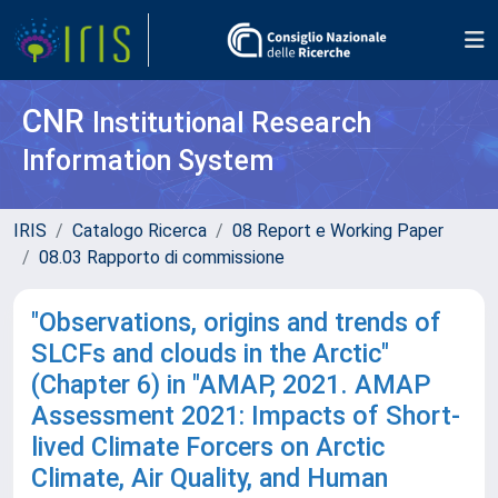
CNR
Institutional Research
Information System
IRIS
Catalogo Ricerca
08 Report e Working Paper
08.03 Rapporto di commissione
"Observations, origins and trends of
SLCFs and clouds in the Arctic"
(Chapter 6) in "AMAP, 2021. AMAP
Assessment 2021: Impacts of Short-
lived Climate Forcers on Arctic
Climate, Air Quality, and Human