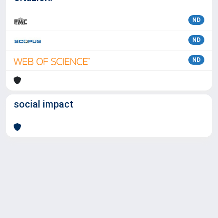
ND
ND
ND
social impact
Powered by
IRIS
-
about IRIS
-