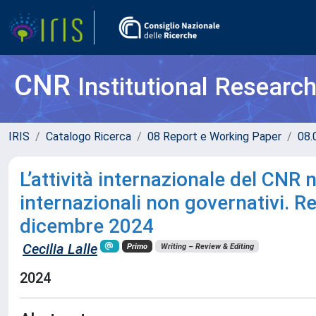
CNR
Institutional Researc
IRIS
Catalogo Ricerca
08 Report e Working Paper
08.
L’attività internazionale del CNR 
internazionali non governativi. Re
dicembre 2024
Cecilia Lalle
Primo
Writing – Review & Editing
2024