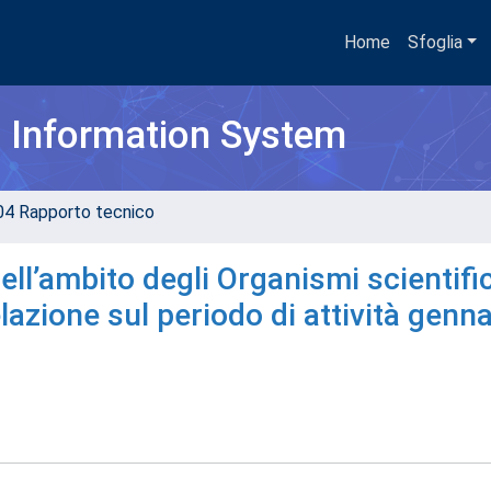
Home
Sfoglia
h Information System
04 Rapporto tecnico
nell’ambito degli Organismi scientific
lazione sul periodo di attività genna