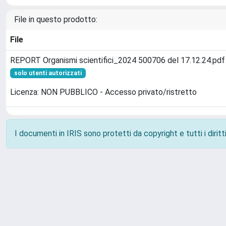
File in questo prodotto:
File
REPORT Organismi scientifici_2024 500706 del 17.12.24.pdf
solo utenti autorizzati
Licenza: NON PUBBLICO - Accesso privato/ristretto
I documenti in IRIS sono protetti da copyright e tutti i diritti
Powered by
IRIS
-
about IRIS
-
Utilizzo dei cookie