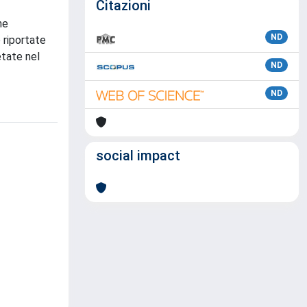
Citazioni
he
ND
 riportate
etate nel
ND
ND
social impact