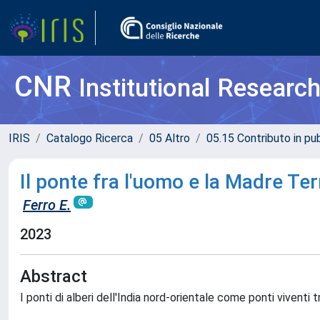
CNR
Institutional Researc
IRIS
Catalogo Ricerca
05 Altro
05.15 Contributo in pu
Il ponte fra l'uomo e la Madre Ter
Ferro E.
2023
Abstract
I ponti di alberi dell'India nord-orientale come ponti viventi