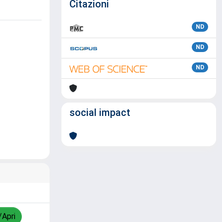
Citazioni
ND
ND
ND
social impact
/Apri