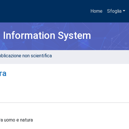
Home
Sfoglia
h Information System
bblicazione non scientifica
ra
 tra uomo e natura