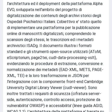
l'architettura ed il deployment della piattaforma Alpha
EVO, sviluppata nell'ambito del progetto di
digitalizzazione dei contenuti degli archivi storici degli
Ospedali Psichiatrici Italiani. L'obiettivo e' stato quello
di implementare una piattaforma per la pubblicazione
online di manoscritti digitalizzati, comprendendo le
scansioni degli stessi, le trascrizioni ed i metadati
archivistici ISADg. Il documento illustra i formati
standard e gli strumenti open-source utilizzati (AToM,
eScriptorium, page2tei, cudl-data-processing-xslt),
evidenziando le procedure di estrazione, conversione e
normalizzazione dei metadati (EAD-XML, METS, PAGE-
XML, TEI) e la loro trasformazione in JSON per
l'integrazione con la componente front-end Cambridge
University Digital Library Viewer (cudl-viewer). Sono
inoltre trattati i requisiti di sicurezza (cifratura server-
side, autenticazione, controllo accessi, protezione da
vulnerabilita' OWASP) e accessibilita' (linee guida AGID,
WCAG 2.1). L'architettura della piattaforma e' basata su