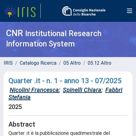
CNR
Institutional Research
Information System
IRIS
Catalogo Ricerca
05 Altro
05.12 Altro
Quarter .it - n. 1 - anno 13 - 07/2025
Nicolini Francesca
;
Spinelli Chiara
;
Fabbri
Stefania
2025
Abstract
Quarter .it è la pubblicazione quadrimestrale del