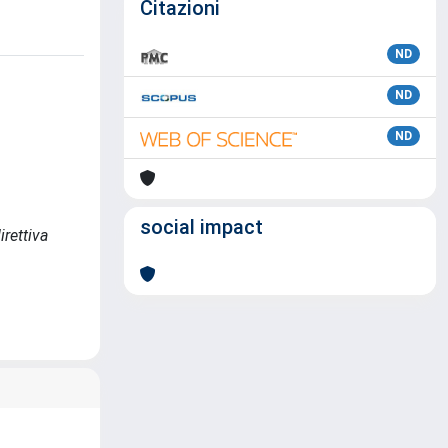
Citazioni
ND
ND
ND
social impact
irettiva