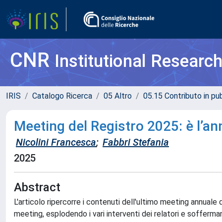
CNR
Institutional Researc
IRIS
Catalogo Ricerca
05 Altro
05.15 Contributo in pu
Meeting del Registro 2025: è l’an
Nicolini Francesca
;
Fabbri Stefania
2025
Abstract
L'articolo ripercorre i contenuti dell'ultimo meeting annuale d
meeting, esplodendo i vari interventi dei relatori e sofferma