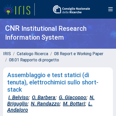
CNR
Institutional Research
Information System
IRIS
Catalogo Ricerca
08 Report e Working Paper
08.01 Rapporto di progetto
Assemblaggio e test statici (di
tenuta), elettrochimici sullo short-
stack
I. Belviso
;
O. Barbera
;
G. Giacoppo
;
N.
Briguglio
;
N. Randazzo
;
M. Bottari
;
L.
Andaloro