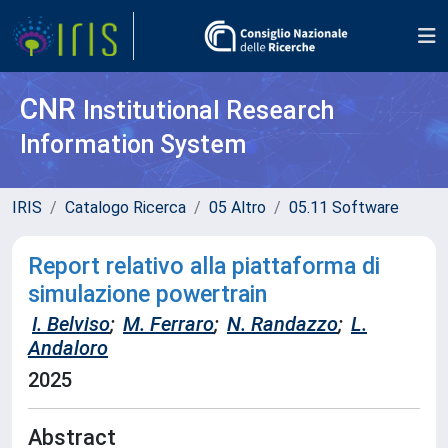
CNR
Institutional Research
Information System
IRIS
Catalogo Ricerca
05 Altro
05.11 Software
Report relativo alla piattaforma di
simulazione powertrain
I. Belviso
;
M. Ferraro
;
N. Randazzo
;
L.
Andaloro
2025
Abstract