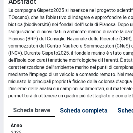
Abstract
La campagna Giapeto2025 si inserisce nel progetto scientifi
TOscano), che ha l’obiettivo di indagare e approfondire le co
biotica (biodiversità) nei fondali dell’Isola di Pianosa. Dopo u
l’acquisizione di nuovi dati in ambiente marino durante la 
Pianosa (BRP) del Consiglio Nazionale delle Ricerche (CNR), g
sommozzatori del Centro Nautico e Sommozzatori (CNeS) della
(INGV). Durante Giapeto2025, il fondale marino è stato campio
dell’isola con caratteristiche morfologiche differenti. È stat
caratterizzazione dell’ambiente marino nei punti di campion
mediante l’impiego di un veicolo a comando remoto. Nei medes
misurate le principali proprietà fisiche della colonna d’acqu
L’insieme delle analisi sui campioni sedimentari, sul material
permetterà di ottenere un quadro più dettagliato e completo 
Scheda breve
Scheda completa
Sched
Anno
2025