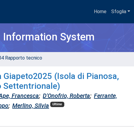
Home
Sfoglia
h Information System
04 Rapporto tecnico
 Giapeto2025 (Isola di Pianosa,
 Settentrionale)
Ape, Francesca
;
D'Onofrio, Roberta
;
Ferrante,
ippo
;
Merlino, Silvia
Ultimo