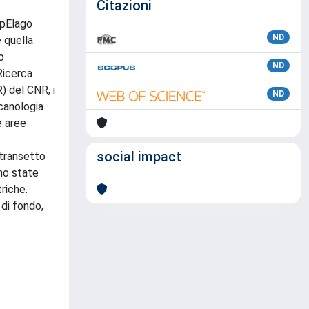
Citazioni
ipElago
ND
e quella
o
ND
Ricerca
) del CNR, i
ND
canologia
e aree
social impact
 transetto
no state
riche.
 di fondo,