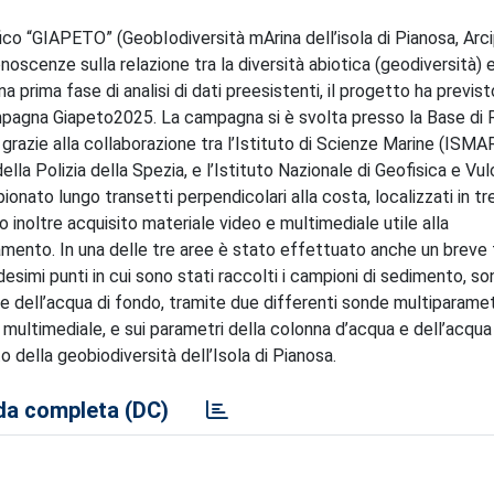
co “GIAPETO” (GeobIodiversità mArina dell’isola di Pianosa, Arc
noscenze sulla relazione tra la diversità abiotica (geodiversità) 
na prima fase di analisi di dati preesistenti, il progetto ha previst
campagna Giapeto2025. La campagna si è svolta presso la Base di 
razie alla collaborazione tra l’Istituto di Scienze Marine (ISMAR
 Polizia della Spezia, e l’Istituto Nazionale di Geofisica e Vul
nato lungo transetti perpendicolari alla costa, localizzati in tr
o inoltre acquisito materiale video e multimediale utile alla
amento. In una delle tre aree è stato effettuato anche un breve
imi punti in cui sono stati raccolti i campioni di sedimento, so
a e dell’acqua di fondo, tramite due differenti sonde multiparamet
e multimediale, e sui parametri della colonna d’acqua e dell’acqua
della geobiodiversità dell’Isola di Pianosa.
a completa (DC)