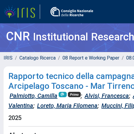
CNR
Institutional Researc
IRIS
Catalogo Ricerca
08 Report e Working Paper
08.
Rapporto tecnico della campagna
Arcipelago Toscano - Mar Tirreno
Palmiotto, Camilla
;
Alvisi, Francesca
;
Primo
Valentina
;
Loreto, Maria Filomena
;
Muccini, Fil
2025