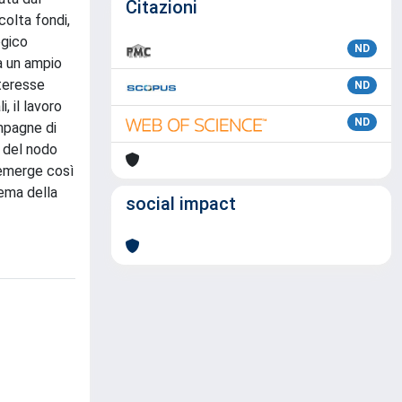
Citazioni
colta fondi,
ogico
ND
 a un ampio
nteresse
ND
, il lavoro
ND
ampagne di
e del nodo
g emerge così
tema della
social impact