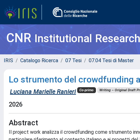
CNR
Institutional Researc
IRIS
Catalogo Ricerca
07 Tesi
07.04 Tesi di Master
Lo strumento del crowdfunding a s
Luciana Marielle Ranieri
Co-primo
Writing – Original Draft P
2026
Abstract
Il project work analizza il crowdfunding come strumento inno
particolare riferimento al contesto italiano e ai progetti de