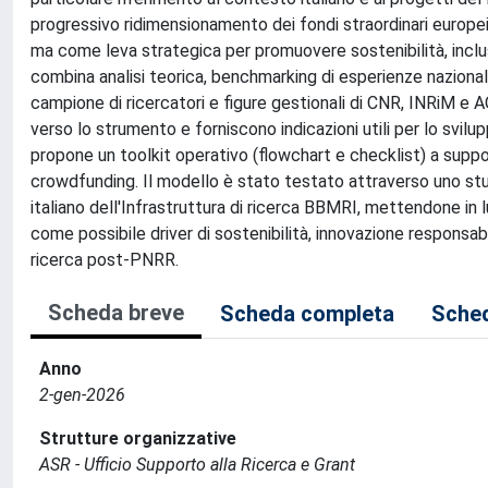
progressivo ridimensionamento dei fondi straordinari europei,
ma come leva strategica per promuovere sostenibilità, inclu
combina analisi teorica, benchmarking di esperienze nazionali
campione di ricercatori e figure gestionali di CNR, INRiM e AO
verso lo strumento e forniscono indicazioni utili per lo svilupp
propone un toolkit operativo (flowchart e checklist) a suppo
crowdfunding. Il modello è stato testato attraverso uno studi
italiano dell'Infrastruttura di ricerca BBMRI, mettendone in l
come possibile driver di sostenibilità, innovazione responsab
ricerca post-PNRR.
Scheda breve
Scheda completa
Sched
Anno
2-gen-2026
Strutture organizzative
ASR - Ufficio Supporto alla Ricerca e Grant