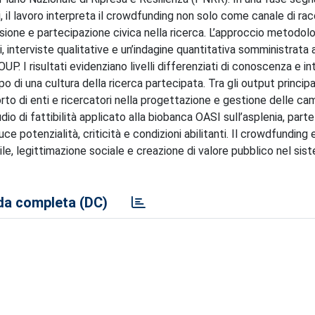
 il lavoro interpreta il crowdfunding non solo come canale di rac
sione e partecipazione civica nella ricerca. L’approccio metodol
, interviste qualitative e un’indagine quantitativa somministrata
UP. I risultati evidenziano livelli differenziati di conoscenza e i
o di una cultura della ricerca partecipata. Tra gli output principali
rto di enti e ricercatori nella progettazione e gestione delle c
o di fattibilità applicato alla biobanca OASI sull’asplenia, part
uce potenzialità, criticità e condizioni abilitanti. Il crowdfundin
ile, legittimazione sociale e creazione di valore pubblico nel sis
a completa (DC)