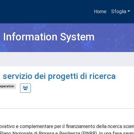
Home
Sfoglia
h Information System
ervizio dei progetti di ricerca
reparation
vativo e complementare per il finanziamento della ricerca scient
l Piano Nazionale di Ripresa e Resilienza (PNRR). In una fase segn