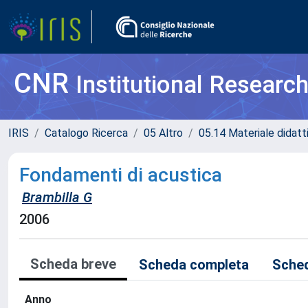
CNR
Institutional Researc
IRIS
Catalogo Ricerca
05 Altro
05.14 Materiale didatt
Fondamenti di acustica
Brambilla G
2006
Scheda breve
Scheda completa
Sched
Anno