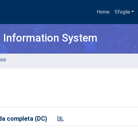
Home
Sfoglia
h Information System
ico
a completa (DC)