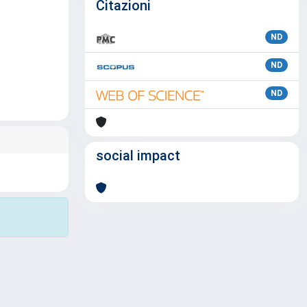
Citazioni
ND
ND
ND
social impact