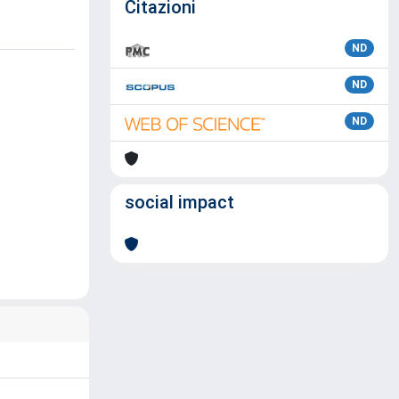
Citazioni
ND
ND
ND
social impact