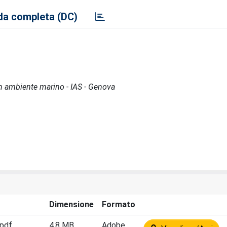
a completa (DC)
à in ambiente marino - IAS - Genova
Dimensione
Formato
.pdf
4.8 MB
Adobe