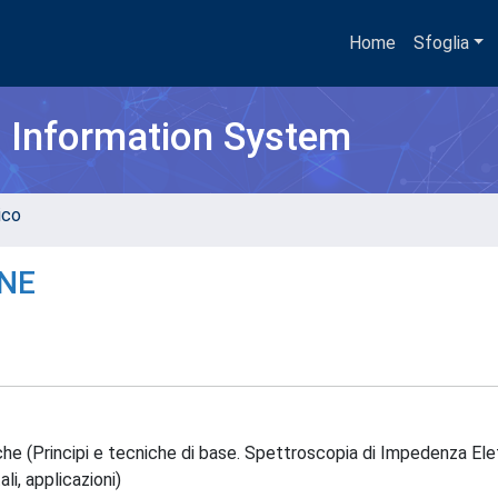
Home
Sfoglia
h Information System
ico
NE
iche (Principi e tecniche di base. Spettroscopia di Impedenza Ele
li, applicazioni)