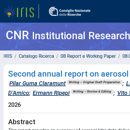
CNR
Institutional Researc
IRIS
Catalogo Ricerca
08 Report e Working Paper
08.
Second annual report on aerosol 
Pilar Guma Claramunt
;
L
Writing – Original Draft Preparation
D’Amico
;
Ermann Ripepi
;
Vito 
Writing – Review & Editing
2026
Abstract