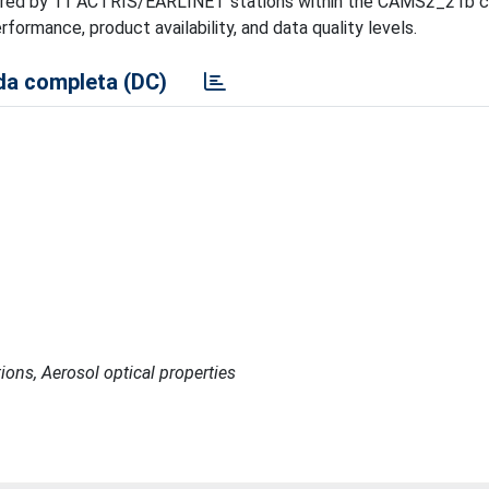
livered by 11 ACTRIS/EARLINET stations within the CAMS2_21b 
rformance, product availability, and data quality levels.
a completa (DC)
ons, Aerosol optical properties