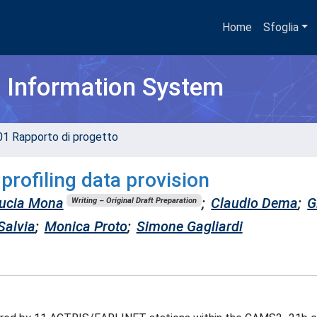
Home
Sfoglia
h Information System
01 Rapporto di progetto
profiling data provision
ucia Mona
;
Claudio Dema
;
G
Writing – Original Draft Preparation
Salvia
;
Monica Proto
;
Simone Gagliardi