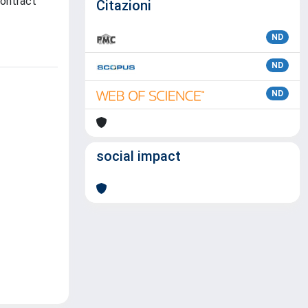
contract
Citazioni
ND
ND
ND
social impact