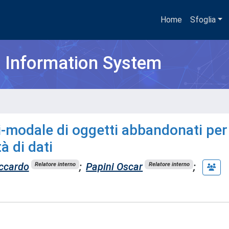
Home
Sfoglia
h Information System
i-modale di oggetti abbandonati per
à di dati
ccardo
;
Papini Oscar
;
Relatore interno
Relatore interno