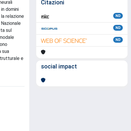
Citazioni
neurali
 in domini
la relazione
ND
o Nazionale
ND
ta sul
imodale
ND
sono
a sua
trutturale e
social impact