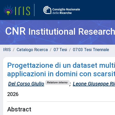
CNR
Institutional Researc
IRIS
Catalogo Ricerca
07 Tesi
07.03 Tesi Triennale
Progettazione di un dataset mult
applicazioni in domini con scarsit
Del Corso Giulio
;
Leone Giuseppe Ri
Relatore interno
2026
Abstract