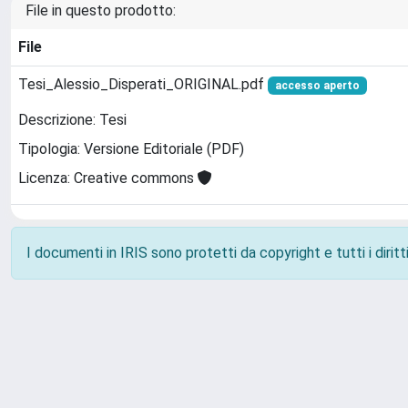
File in questo prodotto:
File
Tesi_Alessio_Disperati_ORIGINAL.pdf
accesso aperto
Descrizione: Tesi
Tipologia: Versione Editoriale (PDF)
Licenza: Creative commons
I documenti in IRIS sono protetti da copyright e tutti i diritti
Powered by
IRIS
-
about IRIS
-
Utilizzo dei cookie