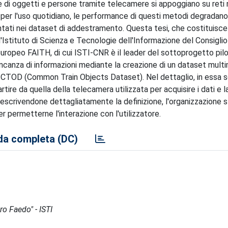
ne di oggetti e persone tramite telecamere si appoggiano su reti 
i per l'uso quotidiano, le performance di questi metodi degradano
ntati nei dataset di addestramento. Questa tesi, che costituisce 
'Istituto di Scienza e Tecnologie dell'Informazione del Consigli
uropeo FAITH, di cui ISTI-CNR è il leader del sottoprogetto pilo
mancanza di informazioni mediante la creazione di un dataset mult
o CTOD (Common Train Objects Dataset). Nel dettaglio, in essa 
artire da quella della telecamera utilizzata per acquisire i dati e l
 descrivendone dettagliatamente la definizione, l'organizzazione s
 permetterne l'interazione con l'utilizzatore.
a completa (DC)
ro Faedo" - ISTI