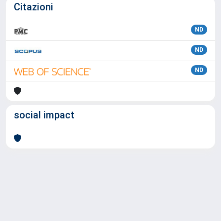
Citazioni
ND
ND
ND
social impact