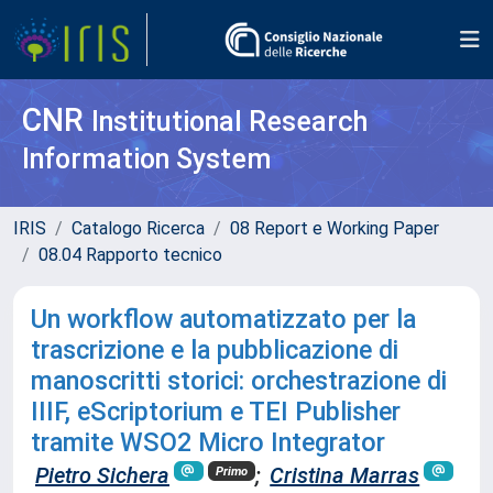
CNR
Institutional Research
Information System
IRIS
Catalogo Ricerca
08 Report e Working Paper
08.04 Rapporto tecnico
Un workflow automatizzato per la
trascrizione e la pubblicazione di
manoscritti storici: orchestrazione di
IIIF, eScriptorium e TEI Publisher
tramite WSO2 Micro Integrator
Pietro Sichera
;
Cristina Marras
Primo