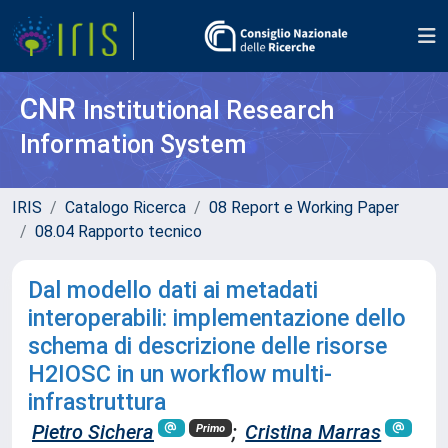
CNR
Institutional Research
Information System
IRIS
Catalogo Ricerca
08 Report e Working Paper
08.04 Rapporto tecnico
Dal modello dati ai metadati
interoperabili: implementazione dello
schema di descrizione delle risorse
H2IOSC in un workflow multi-
infrastruttura
Pietro Sichera
;
Cristina Marras
Primo