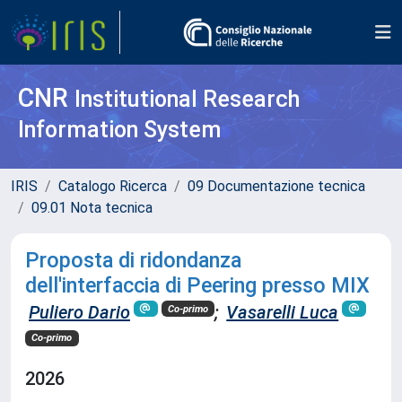
CNR
Institutional Research
Information System
IRIS
Catalogo Ricerca
09 Documentazione tecnica
09.01 Nota tecnica
Proposta di ridondanza
dell'interfaccia di Peering presso MIX
Puliero Dario
;
Vasarelli Luca
Co-primo
Co-primo
2026