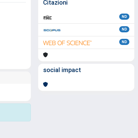
Citazioni
ND
ND
ND
social impact