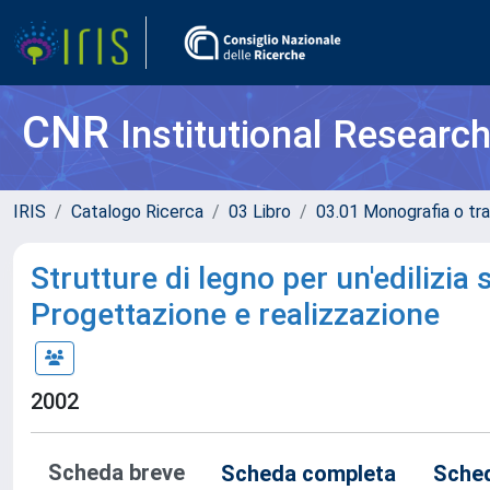
CNR
Institutional Researc
IRIS
Catalogo Ricerca
03 Libro
03.01 Monografia o tra
Strutture di legno per un'edilizia 
Progettazione e realizzazione
2002
Scheda breve
Scheda completa
Sched