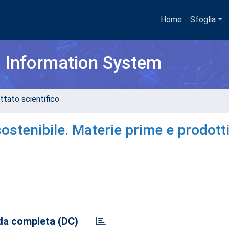
Home
Sfoglia
h Information System
ttato scientifico
sostenibile. Materie prime e prodotti
a completa (DC)