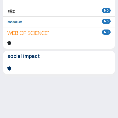
ND
ND
ND
social impact
Powered by
IRIS
-
about IRIS
-