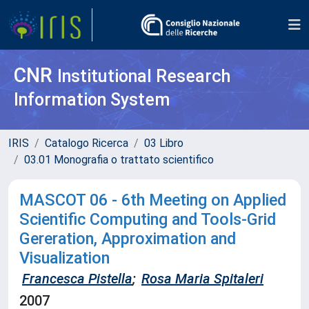
CNR
Institutional Research
Information System
IRIS
Catalogo Ricerca
03 Libro
03.01 Monografia o trattato scientifico
MASCOT 06 - 6th Meeting on Applied
Scientific Computing and Tools-Grid
Gereration, Approximation and
Visualization
Francesca Pistella
;
Rosa Maria Spitaleri
2007