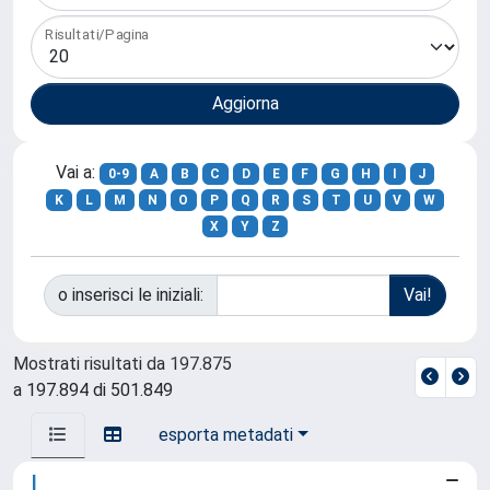
Risultati/Pagina
Vai a:
0-9
A
B
C
D
E
F
G
H
I
J
K
L
M
N
O
P
Q
R
S
T
U
V
W
X
Y
Z
o inserisci le iniziali:
Mostrati risultati da 197.875
a 197.894 di 501.849
esporta metadati
I