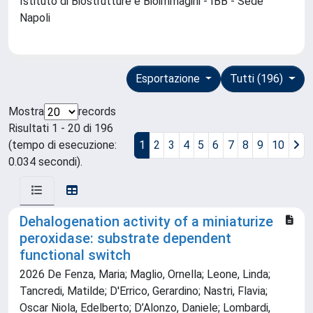
Istituto di Biostrutture e Bioimmagini - IBB - Sede
Napoli
Esportazione
Tutti (196)
Mostra
records
Risultati 1 - 20 di 196
(tempo di esecuzione:
1
2
3
4
5
6
7
8
9
10
0.034 secondi).
Dehalogenation activity of a miniaturize
peroxidase: substrate dependent
functional switch
2026 De Fenza, Maria; Maglio, Ornella; Leone, Linda;
Tancredi, Matilde; D'Errico, Gerardino; Nastri, Flavia;
Oscar Niola, Edelberto; D’Alonzo, Daniele; Lombardi,