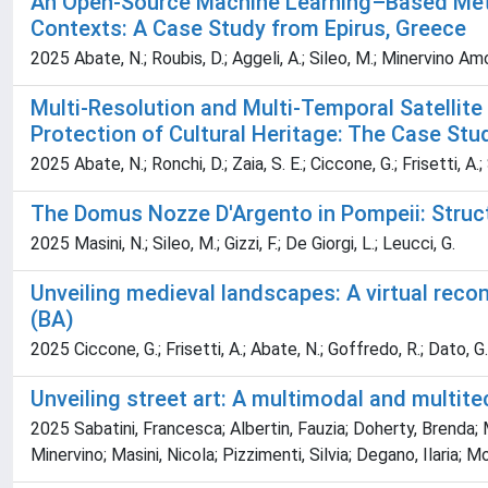
An Open‑Source Machine Learning–Based Meth
Contexts: A Case Study from Epirus, Greece
2025 Abate, N.; Roubis, D.; Aggeli, A.; Sileo, M.; Minervino Amodio
Multi-Resolution and Multi-Temporal Satelli
Protection of Cultural Heritage: The Case Stu
2025 Abate, N.; Ronchi, D.; Zaia, S. E.; Ciccone, G.; Frisetti, A.
The Domus Nozze D'Argento in Pompeii: Struc
2025 Masini, N.; Sileo, M.; Gizzi, F.; De Giorgi, L.; Leucci, G.
Unveiling medieval landscapes: A virtual reco
(BA)
2025 Ciccone, G.; Frisetti, A.; Abate, N.; Goffredo, R.; Dato, G
Unveiling street art: A multimodal and multit
2025 Sabatini, Francesca; Albertin, Fauzia; Doherty, Brenda; 
Minervino; Masini, Nicola; Pizzimenti, Silvia; Degano, Ilaria;