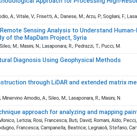
odological Approach for Processing High‑Resolu
, A.; Vitale, V.; Frisetti, A.; Danese, M.; Arzu, P.; Sogliani, F.; Las
te Remote Sensing Analysis to Understand Human-
dy of the MapDam Project, Syria
; Sileo, M.; Masini, N.; Lasaponara, R.; Pedrazzi, T.; Pucci, M.
tural Diagnosis Using Geophysical Methods
nstruction through LiDAR and extended matrix met
.; Minervino Amodio, A.; Sileo, M.; Lasaponara, R.; Masini, N.
echnique approach for analyzing and mapping pain
Monico, Letizia; Rosi, Francesca; Buti, David; Romani, Aldo; Pecc
 Modugno, Francesca; Campanella, Beatrice; Legnaioli, Stefano; Car