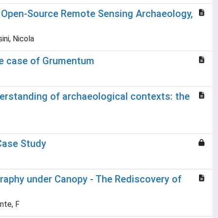
to Open-Source Remote Sensing Archaeology,
ni, Nicola
the case of Grumentum
erstanding of archaeological contexts: the
 Case Study
graphy under Canopy - The Rediscovery of
nte, F