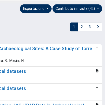
Esportazione
Contributo in rivista (42)
1
2
3
rchaeological Sites: A Case Study of Torre
a, R.; Masini, N.
cal datasets
cal datasets