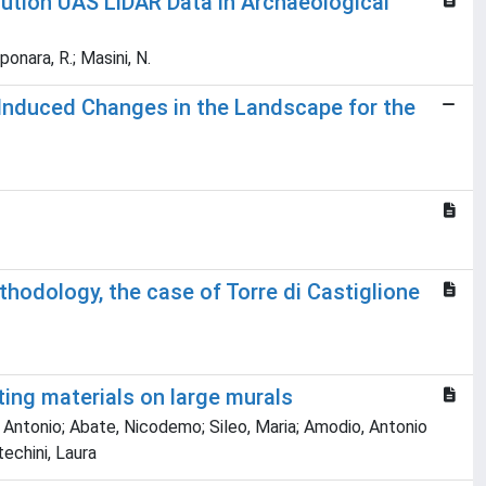
tion UAS LiDAR Data in Archaeological
aponara, R.; Masini, N.
Induced Changes in the Landscape for the
hodology, the case of Torre di Castiglione
ting materials on large murals
i, Antonio; Abate, Nicodemo; Sileo, Maria; Amodio, Antonio
techini, Laura