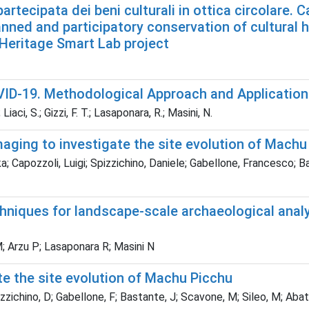
tecipata dei beni culturali in ottica circolare. C
anned and participatory conservation of cultural h
 Heritage Smart Lab project
ID-19. Methodological Approach and Application
iaci, S.; Gizzi, F. T.; Lasaponara, R.; Masini, N.
aging to investigate the site evolution of Machu
 Capozzoli, Luigi; Spizzichino, Daniele; Gabellone, Francesco; B
hniques for landscape-scale archaeological analy
; Arzu P; Lasaponara R; Masini N
te the site evolution of Machu Picchu
zichino, D; Gabellone, F; Bastante, J; Scavone, M; Sileo, M; Abat