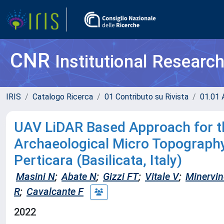
CNR
Institutional Researc
IRIS
Catalogo Ricerca
01 Contributo su Rivista
01.01 A
UAV LiDAR Based Approach for th
Archaeological Micro Topography
Perticara (Basilicata, Italy)
Masini N
;
Abate N
;
Gizzi FT
;
Vitale V
;
Minervi
R
;
Cavalcante F
2022