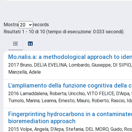
Mostra
records
Risultati 1 - 10 di 10 (tempo di esecuzione: 0.033 secondi).
Mo.nalis.a: a methodological approach to iden
2017 Bruno, DELIA EVELINA; Lombardo, Giuseppe; DI SIPIO, Elo
Manzella, Adele
L'ampliamento della funzione cognitiva della 
2016 Lamaddalena, Roberta; Uricchio, VITO FELICE; D'Arpa, St
Tumolo, Marina; Leanna, Ernesto; Mauro, Roberto; Rascio, Ida
Fingerprinting hydrocarbons in a contaminate
bioremediation approach
2015 Volpe, Angela; D'Arpa, Stefania; DEL MORO, Guido; Ross