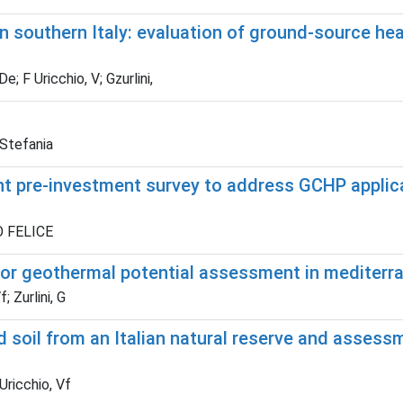
 southern Italy: evaluation of ground-source hea
e; F Uricchio, V; Gzurlini,
 Stefania
 pre-investment survey to address GCHP applicat
TO FELICE
or geothermal potential assessment in mediterra
; Zurlini, G
d soil from an Italian natural reserve and asses
Uricchio, Vf