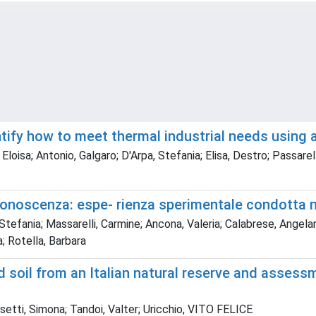
tify how to meet thermal industrial needs using 
isa; Antonio, Galgaro; D'Arpa, Stefania; Elisa, Destro; Passarel
conoscenza: espe- rienza sperimentale condotta n
efania; Massarelli, Carmine; Ancona, Valeria; Calabrese, Angelan
; Rotella, Barbara
d soil from an Italian natural reserve and asses
etti, Simona; Tandoi, Valter; Uricchio, VITO FELICE